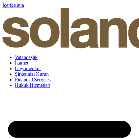
İçeriğe atla
Vatandaşlık
İkamet
Gayrimenkul
Şirketinizi Kurun
Financial Services
Hukuk Hizmetleri