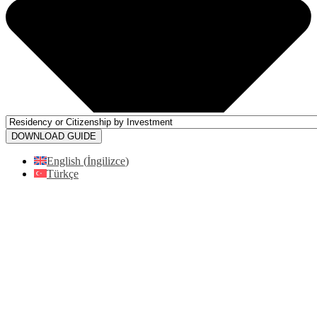
DOWNLOAD GUIDE
English
(
İngilizce
)
Türkçe