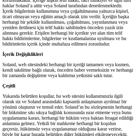
korunmaktadır. İçeriğe ilişkin telif hakkı, fikri mülkiyet ve ilgili tüm
haklar Soland’a aittir veya Soland tarafından denetlenmektedir.
İçerik bilgilerinin kullanımına veya çoğaltılmasına yalnızca kişisel,
ticari olmayan veya eğitim amaçlı olarak izin verilir. İçeriğin başka
herhangi bir şekilde kullanılması, çoğaltılması, yayınlanması veya
yeniden iletilmesi için telif hakkı sahibinden önceden yazılı izin
alınması gerekir. Erişilen herhangi bir içerikte yer alan tüm telif
hakkı bildirimlerine, bilgilerine ve kısıtlamalarına uyulması ve bu
bildirimlerin içerik içinde muhafaza edilmesi zorunludur.
İçerik Değişiklikleri
Soland, web sitesindeki herhangi bir içeriği tamamen veya kısmen,
kendi takdirine bağlı olarak, önceden haber vermeksizin ve herhangi
bir zamanda değiştirme veya kaldırma yetkisini saklı tutar.
Çeşitli
Yukarıda belirtilen koşullar, bu web sitesini kullanımınızla ilgili
olarak siz ve Soland arasındaki kapsamlı anlaşmanın ayrılmaz bir
yönünü oluşturur ve temsil eder. Soland’ın bu sözleşmenin herhangi
bir hükmüne sıkı sıkıya bağlılık konusunda ısrar etmeme veya bunu
uygulamama kararı, herhangi bir hüküm veya haktan feragat edildiği
anlamına gelmez. Yetkili bir mahkeme herhangi bir koşulun
geçersiz, hükümsüz veya uygulanamaz olduğuna karar verirse,
böyle bir karar burada belirtilen diğer hükümleri etkilemeyecektir.