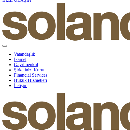
BİZE ULAŞIN
Vatandaşlık
İkamet
Gayrimenkul
Şirketinizi Kurun
Financial Services
Hukuk Hizmetleri
İletişim