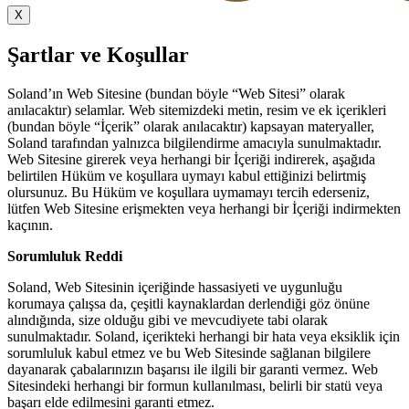
X
Şartlar ve Koşullar
Soland’ın Web Sitesine (bundan böyle “Web Sitesi” olarak
anılacaktır) selamlar. Web sitemizdeki metin, resim ve ek içerikleri
(bundan böyle “İçerik” olarak anılacaktır) kapsayan materyaller,
Soland tarafından yalnızca bilgilendirme amacıyla sunulmaktadır.
Web Sitesine girerek veya herhangi bir İçeriği indirerek, aşağıda
belirtilen Hüküm ve koşullara uymayı kabul ettiğinizi belirtmiş
olursunuz. Bu Hüküm ve koşullara uymamayı tercih ederseniz,
lütfen Web Sitesine erişmekten veya herhangi bir İçeriği indirmekten
kaçının.
Sorumluluk Reddi
Soland, Web Sitesinin içeriğinde hassasiyeti ve uygunluğu
korumaya çalışsa da, çeşitli kaynaklardan derlendiği göz önüne
alındığında, size olduğu gibi ve mevcudiyete tabi olarak
sunulmaktadır. Soland, içerikteki herhangi bir hata veya eksiklik için
sorumluluk kabul etmez ve bu Web Sitesinde sağlanan bilgilere
dayanarak çabalarınızın başarısı ile ilgili bir garanti vermez. Web
Sitesindeki herhangi bir formun kullanılması, belirli bir statü veya
başarı elde edilmesini garanti etmez.