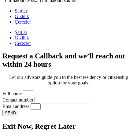
Telif hakları 2024. Tüm hakları saklıdır
Şartlar
Gizlilik
Çerezler
Şartlar
Gizlilik
Çerezler
Request a Callback and we’ll reach out
within 24 hours
Let our advisors guide you to the best residency or citizenship
option for your goals.
Full name
Contact number
Email address
SEND
Exit Now, Regret Later