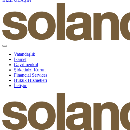
BİZE ULAŞIN
Vatandaşlık
İkamet
Gayrimenkul
Şirketinizi Kurun
Financial Services
Hukuk Hizmetleri
İletişim