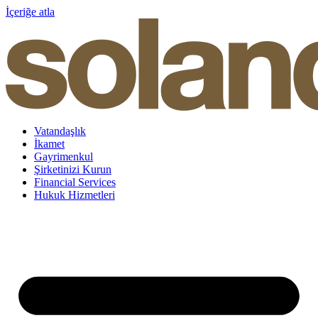
İçeriğe atla
Vatandaşlık
İkamet
Gayrimenkul
Şirketinizi Kurun
Financial Services
Hukuk Hizmetleri