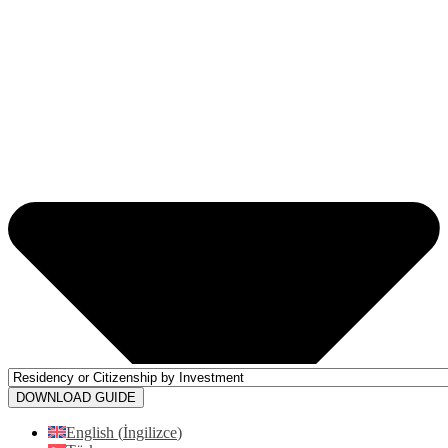
DOWNLOAD GUIDE
English
(
İngilizce
)