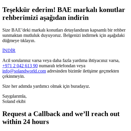
Teşekkür ederim! BAE markalı konutlar
rehberimizi aşağıdan indirin
Size BAE’deki markalı konutları detaylandıran kapsamlı bir rehber
sunmaktan mutluluk duyuyoruz. Belgenizi indirmek için aşağıdaki
düğmeye tıklayın.
İNDİR
Acil sorularınız varsa veya daha fazla yardıma ihtiyacınız varsa,
+971 2 042 613 90
numaralı telefondan veya
info@solandworld.com
adresinden bizimle iletişime geçmekten
çekinmeyin.
Size her adımda yardımcı olmak için buradayız.
Saygılarımla,
Soland ekibi
Request a Callback and we’ll reach out
within 24 hours