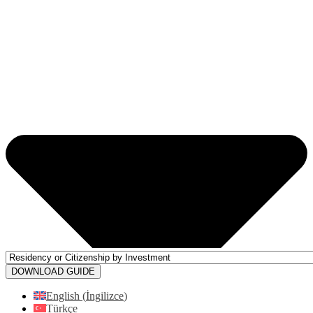
DOWNLOAD GUIDE
English
(
İngilizce
)
Türkçe